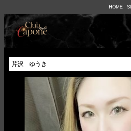
HOME
S
芹沢 ゆうき